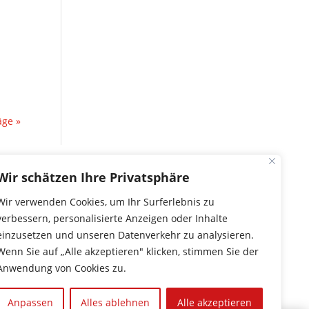
äge »
Wir schätzen Ihre Privatsphäre
FOLGT UNS HIER
Wir verwenden Cookies, um Ihr Surferlebnis zu
verbessern, personalisierte Anzeigen oder Inhalte
einzusetzen und unseren Datenverkehr zu analysieren.
Wenn Sie auf „Alle akzeptieren" klicken, stimmen Sie der
Anwendung von Cookies zu.
Anpassen
Alles ablehnen
Alle akzeptieren